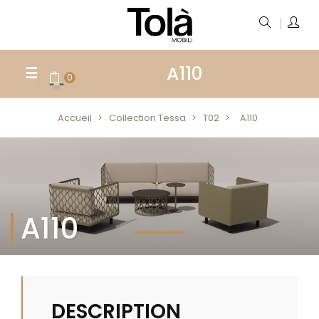
A110
BASCULER
☰
0
LA
NAVIGATION
Accueil
Collection Tessa
T02
A110
A110
DESCRIPTION