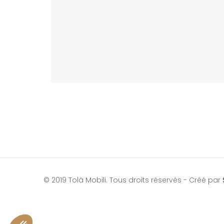
© 2019 Tolà Mobili. Tous droits réservés - Créé par
Axeptio consent
Plateforme de Gestion du Consentement : Personnalisez vo