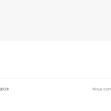
Nous con
SEO.fr
s Options